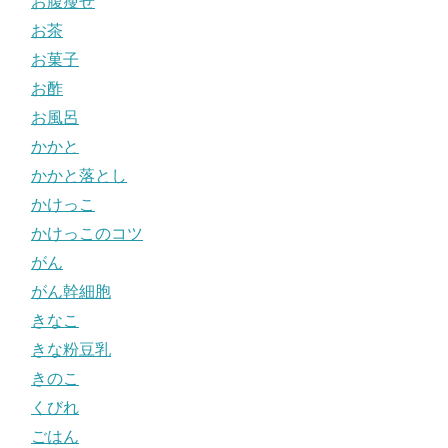
お腹瘦せ
お茶
お菓子
お酢
お風呂
かかと
かかと落とし
かけっこ
かけっこのコツ
がん
がん幹細胞
きなこ
きな粉豆乳
きのこ
くびれ
ごはん