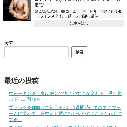
まで
2025/10/24
コラム
,
ボディビル
,
ボディビルダ
ー
,
ライフスタイル
,
筋トレ
,
筋肉
,
趣味
記事を読む
検索
検索
最近の投稿
ウォーキング、実は服装で疲れやすさが変わる。季節別
の正しい選び方
プランクを仰向けで毎日30秒、1週間続けてみて！フォ
ームに慣れて、背中とお尻に効かせやすくなるからおす
すめ！