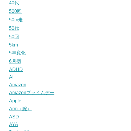
40代
500回
50m走
50代
50回
5km
5年変化
6月病
ADHD
AI
Amazon
Amazonプライムデー
Apple
Arm（腕）
ASD
AYA