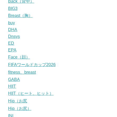
Back（背中）
BIG3
Breast（胸）
buy
DHA
Dnsys
ED
EPA
Face（顔）
FIFAワールドカップ2026
fitness、breast
GABA
HIIT
HIIT（ヒート、ヒット）
Hip（お尻
Hip（お尻）
INI