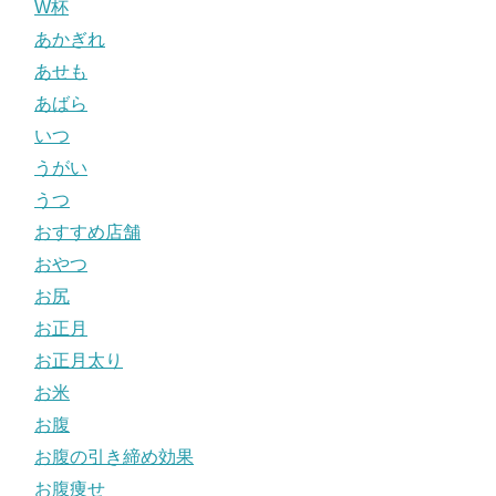
W杯
あかぎれ
あせも
あばら
いつ
うがい
うつ
おすすめ店舗
おやつ
お尻
お正月
お正月太り
お米
お腹
お腹の引き締め効果
お腹痩せ