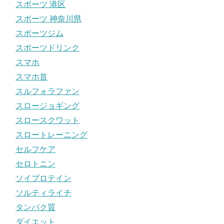
スポーツ 港区
スポーツ 神奈川県
スポーツジム
スポーツドリンク
スマホ
スマホ首
スルフォラファン
スロージョギング
スロースクワット
スロートレーニング
セルフケア
セロトニン
ソイプロテイン
ソルティライチ
タンパク質
ダイエット