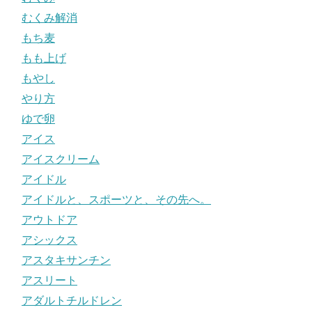
むくみ解消
もち麦
もも上げ
もやし
やり方
ゆで卵
アイス
アイスクリーム
アイドル
アイドルと、スポーツと、その先へ。
アウトドア
アシックス
アスタキサンチン
アスリート
アダルトチルドレン