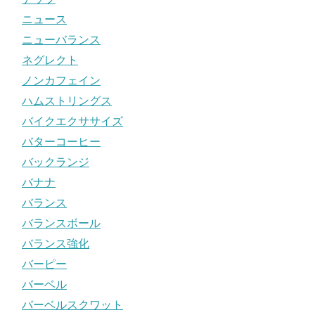
ニュース
ニューバランス
ネグレクト
ノンカフェイン
ハムストリングス
バイクエクササイズ
バターコーヒー
バックランジ
バナナ
バランス
バランスボール
バランス強化
バーピー
バーベル
バーベルスクワット