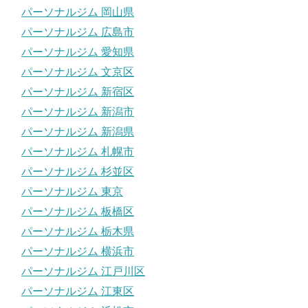
パーソナルジム 岡山県
パーソナルジム 広島市
パーソナルジム 愛知県
パーソナルジム 文京区
パーソナルジム 新宿区
パーソナルジム 新潟市
パーソナルジム 新潟県
パーソナルジム 札幌市
パーソナルジム 杉並区
パーソナルジム 東京
パーソナルジム 板橋区
パーソナルジム 栃木県
パーソナルジム 横浜市
パーソナルジム 江戸川区
パーソナルジム 江東区