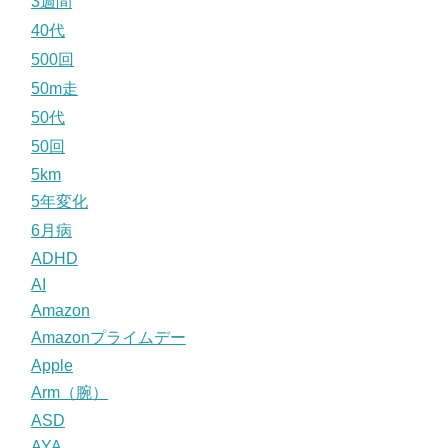
3週間
40代
500回
50m走
50代
50回
5km
5年変化
6月病
ADHD
AI
Amazon
Amazonプライムデー
Apple
Arm（腕）
ASD
AYA