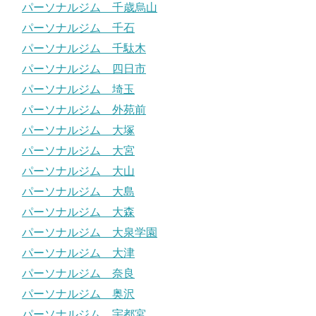
パーソナルジム 千歳烏山
パーソナルジム 千石
パーソナルジム 千駄木
パーソナルジム 四日市
パーソナルジム 埼玉
パーソナルジム 外苑前
パーソナルジム 大塚
パーソナルジム 大宮
パーソナルジム 大山
パーソナルジム 大島
パーソナルジム 大森
パーソナルジム 大泉学園
パーソナルジム 大津
パーソナルジム 奈良
パーソナルジム 奥沢
パーソナルジム 宇都宮