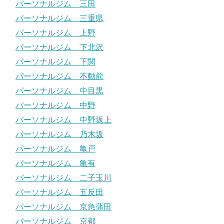
パーソナルジム 三田
パーソナルジム 三重県
パーソナルジム 上野
パーソナルジム 下北沢
パーソナルジム 下関
パーソナルジム 不動前
パーソナルジム 中目黒
パーソナルジム 中野
パーソナルジム 中野坂上
パーソナルジム 乃木坂
パーソナルジム 亀戸
パーソナルジム 亀有
パーソナルジム 二子玉川
パーソナルジム 五反田
パーソナルジム 京急蒲田
パーソナルジム 京都