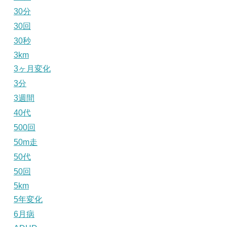
30分
30回
30秒
3km
3ヶ月変化
3分
3週間
40代
500回
50m走
50代
50回
5km
5年変化
6月病