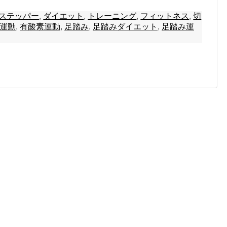
ステッパー
,
ダイエット
,
トレーニング
,
フィットネス
,
切
運動
,
有酸素運動
,
足踏み
,
足踏みダイエット
,
足踏み運