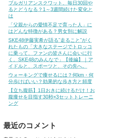
ブルガリアンスクワット、毎日30回や
るとどうなる？1～3週間続けた変化と
は
「父親からの愛情不足で育った人」に
はどんな特徴がある？男女別に解説
SKE48伊藤実希が語る"走ること"がく
れたもの「大きなステージでトロッコ
に乗って、ファンの皆さんに会いに行
く。SKE48のみんなで」【後編】｜ア
イドルと、スポーツと、その先へ。
ウォーキングで痩せるには？何km・何
分歩けばいい？効果的な歩き方と頻度
【立ち腹筋】1日おきに続けるだけ！お
腹痩せを目指す30秒×3セットトレーニ
ング
最近のコメント