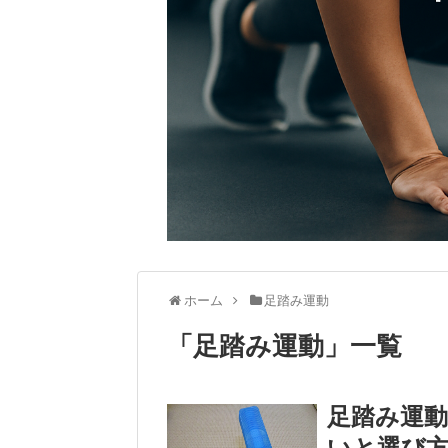
ホーム
足踏み運動
「
足踏み運動
」
一覧
足踏み運
いと選び