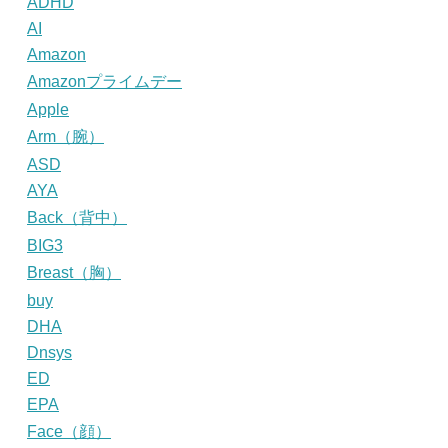
ADHD
AI
Amazon
Amazonプライムデー
Apple
Arm（腕）
ASD
AYA
Back（背中）
BIG3
Breast（胸）
buy
DHA
Dnsys
ED
EPA
Face（顔）