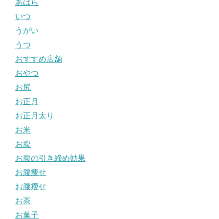
あばら
いつ
うがい
うつ
おすすめ店舗
おやつ
お尻
お正月
お正月太り
お米
お腹
お腹の引き締め効果
お腹痩せ
お腹瘦せ
お茶
お菓子