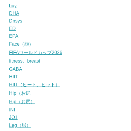
buy
DHA
Dnsys
ED
EPA
Face（顔）
FIFAワールドカップ2026
fitness、breast
GABA
HIIT
HIIT（ヒート、ヒット）
Hip（お尻
Hip（お尻）
INI
JO1
Leg（脚）