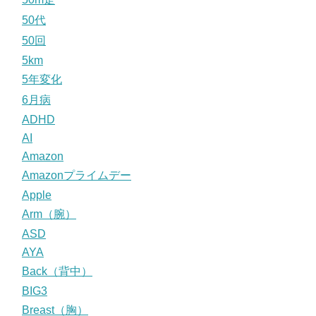
50代
50回
5km
5年変化
6月病
ADHD
AI
Amazon
Amazonプライムデー
Apple
Arm（腕）
ASD
AYA
Back（背中）
BIG3
Breast（胸）