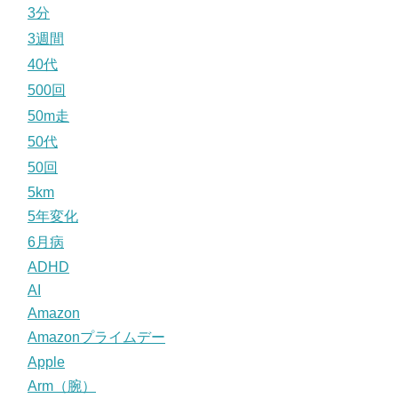
3分
3週間
40代
500回
50m走
50代
50回
5km
5年変化
6月病
ADHD
AI
Amazon
Amazonプライムデー
Apple
Arm（腕）