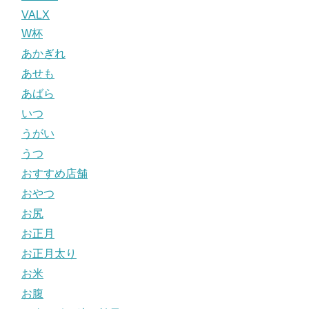
VALX
W杯
あかぎれ
あせも
あばら
いつ
うがい
うつ
おすすめ店舗
おやつ
お尻
お正月
お正月太り
お米
お腹