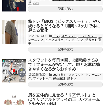
児
,
非行
記事を読む
筋トレ「BIG3（ビッグスリー）」、やり
続けるとどうなる？1週間～3ヶ月で体に
起こる変化
2026/6/30
BIG3
,
スクワット
,
デッドリフト
,
ト
レーニング
,
ビッグスリー
,
ベンチプレス
,
切り出し記
事
記事を読む
スクワットを毎日10回、2週間続けてみ
て！フォームが安定して、脚とお尻に効
きやすくなるからおすすめ！
2026/6/30
Leg（脚）
,
スクワット
,
トレーニン
グ
,
フィットネス
,
動画解説
,
筋トレ
記事を読む
肩を立体的に見せる「リアデルト」と
は？リアデルトフライの正しいフォーム
と効かない原因