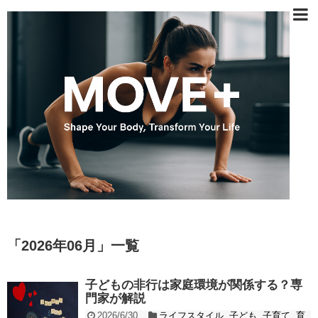
「
2026年06月
」
一覧
子どもの非行は家庭環境が関係する？専
門家が解説
2026/6/30
ライフスタイル
,
子ども
,
子育て
,
育