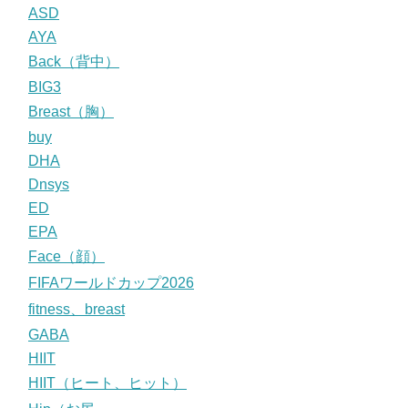
ASD
AYA
Back（背中）
BIG3
Breast（胸）
buy
DHA
Dnsys
ED
EPA
Face（顔）
FIFAワールドカップ2026
fitness、breast
GABA
HIIT
HIIT（ヒート、ヒット）