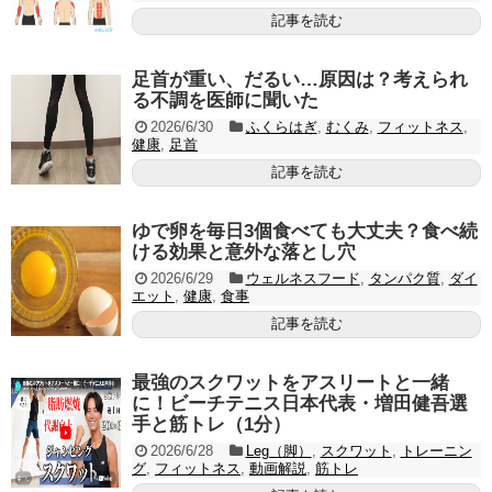
記事を読む
足首が重い、だるい…原因は？考えられ
る不調を医師に聞いた
2026/6/30
ふくらはぎ
,
むくみ
,
フィットネス
,
健康
,
足首
記事を読む
ゆで卵を毎日3個食べても大丈夫？食べ続
ける効果と意外な落とし穴
2026/6/29
ウェルネスフード
,
タンパク質
,
ダイ
エット
,
健康
,
食事
記事を読む
最強のスクワットをアスリートと一緒
に！ビーチテニス日本代表・増田健吾選
手と筋トレ（1分）
2026/6/28
Leg（脚）
,
スクワット
,
トレーニン
グ
,
フィットネス
,
動画解説
,
筋トレ