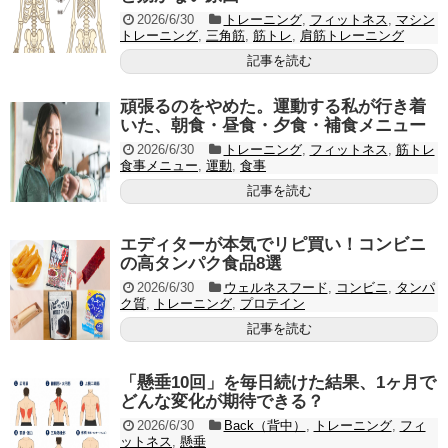
2026/6/30
トレーニング
,
フィットネス
,
マシン
トレーニング
,
三角筋
,
筋トレ
,
肩筋トレーニング
記事を読む
頑張るのをやめた。運動する私が行き着
いた、朝食・昼食・夕食・補食メニュー
2026/6/30
トレーニング
,
フィットネス
,
筋トレ
食事メニュー
,
運動
,
食事
記事を読む
エディターが本気でリピ買い！コンビニ
の高タンパク食品8選
2026/6/30
ウェルネスフード
,
コンビニ
,
タンパ
ク質
,
トレーニング
,
プロテイン
記事を読む
「懸垂10回」を毎日続けた結果、1ヶ月で
どんな変化が期待できる？
2026/6/30
Back（背中）
,
トレーニング
,
フィ
ットネス
,
懸垂