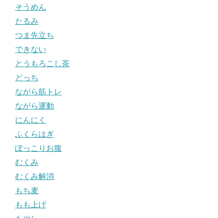
そうめん
たるみ
つま先立ち
できない
とうもろこし茶
どっち
ながら筋トレ
ながら運動
にんにく
ふくらはぎ
ぽっこりお腹
むくみ
むくみ解消
もち麦
もも上げ