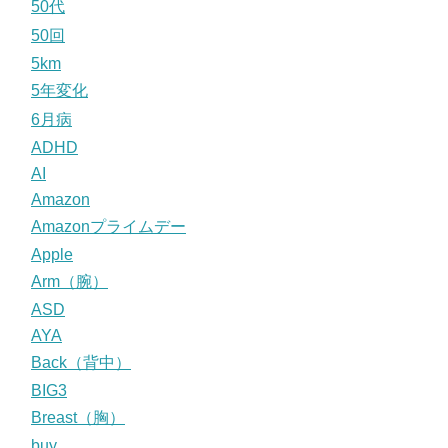
50代
50回
5km
5年変化
6月病
ADHD
AI
Amazon
Amazonプライムデー
Apple
Arm（腕）
ASD
AYA
Back（背中）
BIG3
Breast（胸）
buy