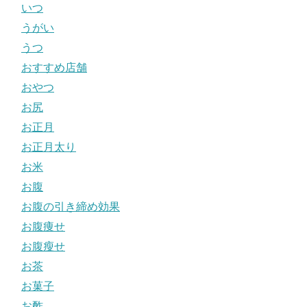
いつ
うがい
うつ
おすすめ店舗
おやつ
お尻
お正月
お正月太り
お米
お腹
お腹の引き締め効果
お腹痩せ
お腹瘦せ
お茶
お菓子
お酢