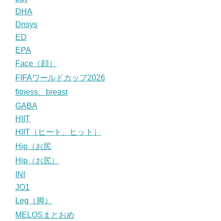
DHA
Dnsys
ED
EPA
Face（顔）
FIFAワールドカップ2026
fitness、breast
GABA
HIIT
HIIT（ヒート、ヒット）
Hip（お尻
Hip（お尻）
INI
JO1
Leg（脚）
MELOSまとおめ