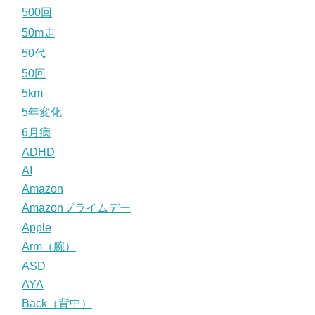
500回
50m走
50代
50回
5km
5年変化
6月病
ADHD
AI
Amazon
Amazonプライムデー
Apple
Arm（腕）
ASD
AYA
Back（背中）