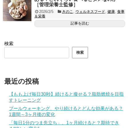
［管理栄養士監修］
2026/2/5
きのこ
,
ウェルネスフード
,
健康
,
食事
＆栄養
記事を読む
検索
検索
最近の投稿
【もも上げ毎日30秒】続けると痩せる？脂肪燃焼を目指
すトレーニング
プールウォーキング、やり続けるとどんな効果がある？
1週間～3ヶ月後の変化
「毎日1分のつま先立ち」、1ヶ月続けると？期待でき