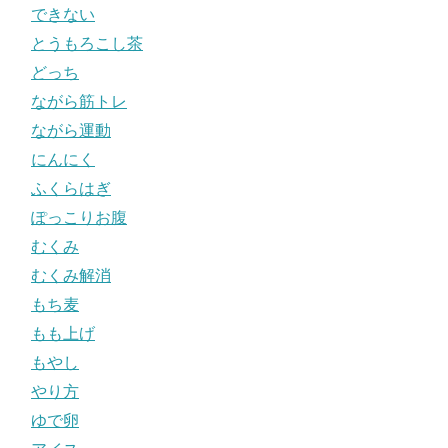
できない
とうもろこし茶
どっち
ながら筋トレ
ながら運動
にんにく
ふくらはぎ
ぽっこりお腹
むくみ
むくみ解消
もち麦
もも上げ
もやし
やり方
ゆで卵