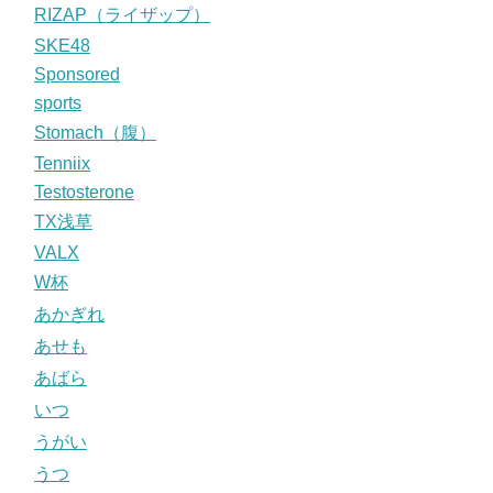
RIZAP（ライザップ）
SKE48
Sponsored
sports
Stomach（腹）
Tenniix
Testosterone
TX浅草
VALX
W杯
あかぎれ
あせも
あばら
いつ
うがい
うつ