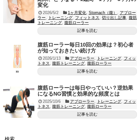
変化
2026/5/2
1ヶ月変化
,
Stomach（腹）
,
アブロー
ラー
,
トレーニング
,
フィットネス
,
切り出し記事
,
腹筋
トレーニング
,
腹筋ローラー
記事を読む
腹筋ローラー毎日10回の効果は？初心者
が知っておきたい続け方
2026/1/13
アブローラー
,
トレーニング
,
フィッ
トネス
,
腹筋トレーニング
,
腹筋ローラー
記事を読む
腹筋ローラーは毎日やっていい？逆効果
になるNG習慣と効果的な頻度とは
2025/10/6
アブローラー
,
トレーニング
,
フィッ
トネス
,
腹筋トレーニング
,
腹筋ローラー
記事を読む
検索