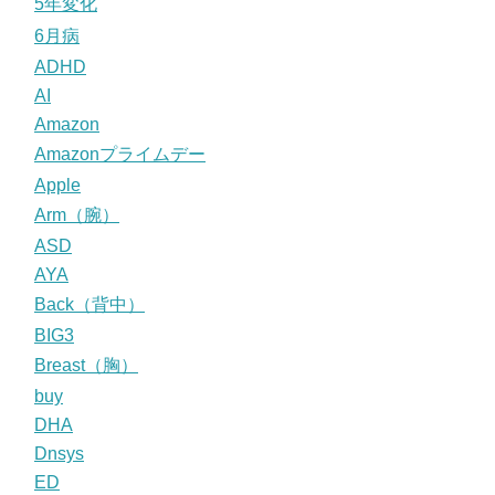
5年変化
6月病
ADHD
AI
Amazon
Amazonプライムデー
Apple
Arm（腕）
ASD
AYA
Back（背中）
BIG3
Breast（胸）
buy
DHA
Dnsys
ED