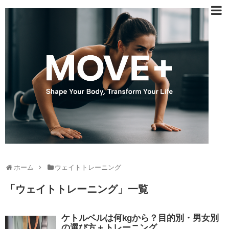
ホーム
ウェイトトレーニング
「
ウェイトトレーニング
」
一覧
ケトルベルは何kgから？目的別・男女別
の選び方＋トレーニング