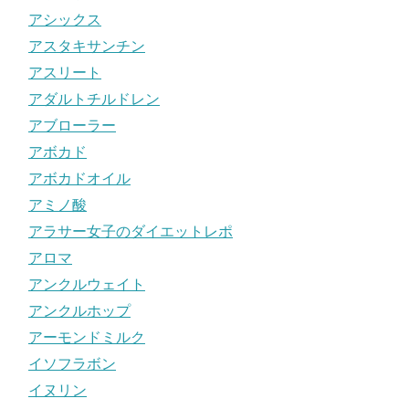
アシックス
アスタキサンチン
アスリート
アダルトチルドレン
アブローラー
アボカド
アボカドオイル
アミノ酸
アラサー女子のダイエットレポ
アロマ
アンクルウェイト
アンクルホップ
アーモンドミルク
イソフラボン
イヌリン