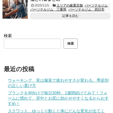
2025/11/5
エリアの厳選店舗
,
パーソナルジム
,
パーソナルジム 三重県
,
パーソナルジム 四日市
記事を読む
検索
検索
最近の投稿
ウォーキング、実は服装で疲れやすさが変わる。季節別
の正しい選び方
プランクを仰向けで毎日30秒、1週間続けてみて！フォ
ームに慣れて、背中とお尻に効かせやすくなるからおす
すめ！
スクワット、ゆっくり動くと体にどんな変化が出てく