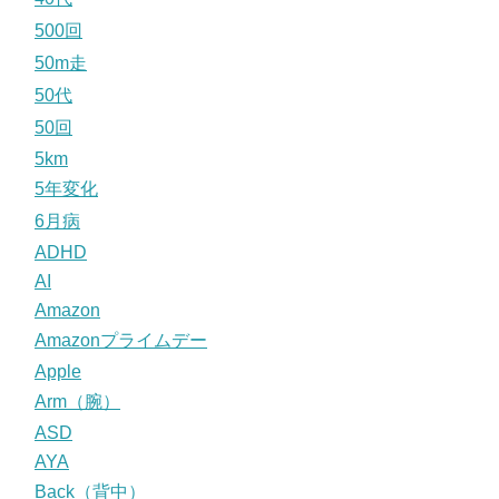
500回
50m走
50代
50回
5km
5年変化
6月病
ADHD
AI
Amazon
Amazonプライムデー
Apple
Arm（腕）
ASD
AYA
Back（背中）