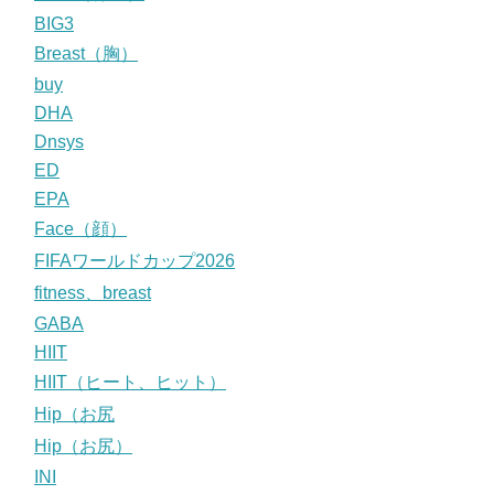
BIG3
Breast（胸）
buy
DHA
Dnsys
ED
EPA
Face（顔）
FIFAワールドカップ2026
fitness、breast
GABA
HIIT
HIIT（ヒート、ヒット）
Hip（お尻
Hip（お尻）
INI