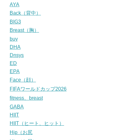
AYA
Back（背中）
BIG3
Breast（胸）
buy
DHA
Dnsys
ED
EPA
Face（顔）
FIFAワールドカップ2026
fitness、breast
GABA
HIIT
HIIT（ヒート、ヒット）
Hip（お尻