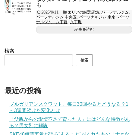
も
2025/9/11
エリアの厳選店舗
,
パーソナルジム
,
パーソナルジム 中央区
,
パーソナルジム 東京
,
パーソ
ナルジム 八丁堀
,
八丁堀
記事を読む
検索
検索
最近の投稿
ブルガリアンスクワット、毎日30回やるとどうなる？1
～3週間続けた変化とは
「父親からの愛情不足で育った人」にはどんな特徴があ
る？男女別に解説
SKE48伊藤実希が語る"走ること"がくれたもの「大きな