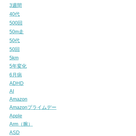
3週間
40代
500回
50m走
50代
50回
5km
5年変化
6月病
ADHD
AI
Amazon
Amazonプライムデー
Apple
Arm（腕）
ASD