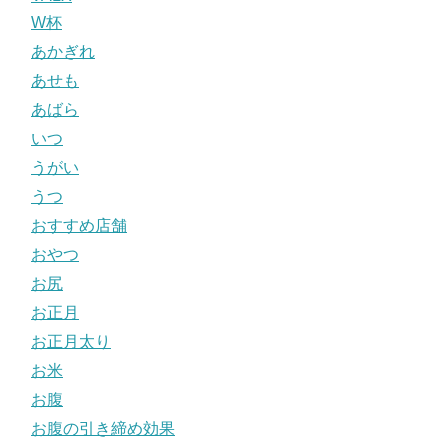
W杯
あかぎれ
あせも
あばら
いつ
うがい
うつ
おすすめ店舗
おやつ
お尻
お正月
お正月太り
お米
お腹
お腹の引き締め効果