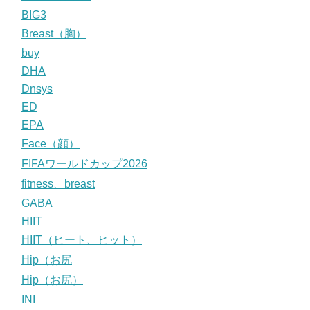
BIG3
Breast（胸）
buy
DHA
Dnsys
ED
EPA
Face（顔）
FIFAワールドカップ2026
fitness、breast
GABA
HIIT
HIIT（ヒート、ヒット）
Hip（お尻
Hip（お尻）
INI