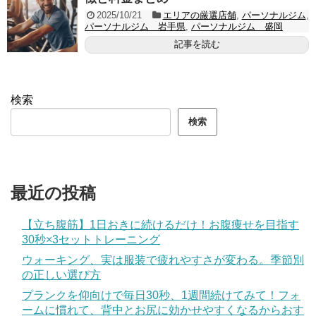
2025/10/21
エリアの厳選店舗
,
パーソナルジム
,
パーソナルジム 岩手県
,
パーソナルジム 盛岡
記事を読む
検索
検索
最近の投稿
【立ち腹筋】1日おきに続けるだけ！お腹痩せを目指す
30秒×3セットトレーニング
ウォーキング、実は服装で疲れやすさが変わる。季節別
の正しい選び方
プランクを仰向けで毎日30秒、1週間続けてみて！フォ
ームに慣れて、背中とお尻に効かせやすくなるからおす