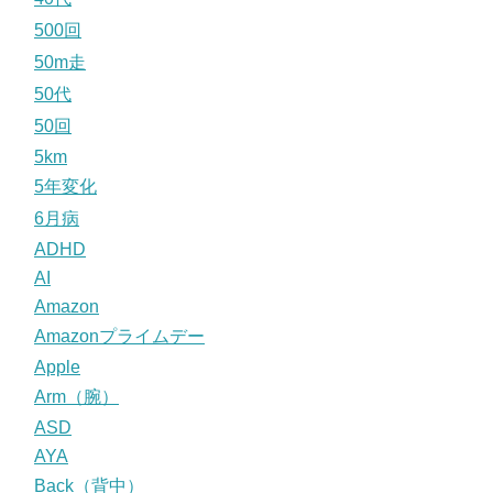
500回
50m走
50代
50回
5km
5年変化
6月病
ADHD
AI
Amazon
Amazonプライムデー
Apple
Arm（腕）
ASD
AYA
Back（背中）