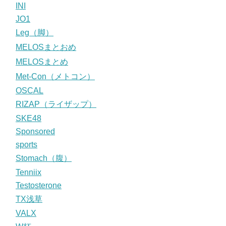
INI
JO1
Leg（脚）
MELOSまとおめ
MELOSまとめ
Met-Con（メトコン）
OSCAL
RIZAP（ライザップ）
SKE48
Sponsored
sports
Stomach（腹）
Tenniix
Testosterone
TX浅草
VALX