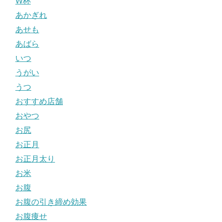
W杯
あかぎれ
あせも
あばら
いつ
うがい
うつ
おすすめ店舗
おやつ
お尻
お正月
お正月太り
お米
お腹
お腹の引き締め効果
お腹痩せ