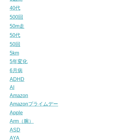
40代
500回
50m走
50代
50回
5km
5年変化
6月病
ADHD
AI
Amazon
Amazonプライムデー
Apple
Arm（腕）
ASD
AYA