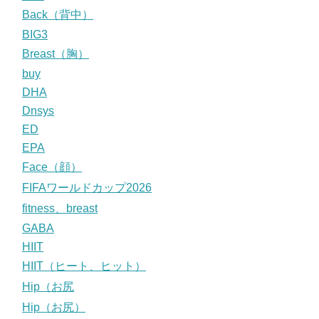
Back（背中）
BIG3
Breast（胸）
buy
DHA
Dnsys
ED
EPA
Face（顔）
FIFAワールドカップ2026
fitness、breast
GABA
HIIT
HIIT（ヒート、ヒット）
Hip（お尻
Hip（お尻）