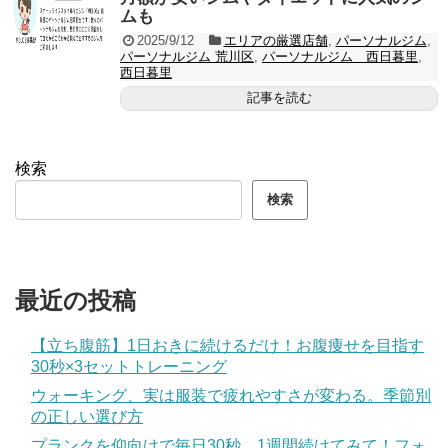
ムも
2025/9/12
エリアの厳選店舗
,
パーソナルジム
,
パーソナルジム 荒川区
,
パーソナルジム 西日暮里
,
西日暮里
記事を読む
検索
検索
最近の投稿
【立ち腹筋】1日おきに続けるだけ！お腹痩せを目指す
30秒×3セットトレーニング
ウォーキング、実は服装で疲れやすさが変わる。季節別
の正しい選び方
プランクを仰向けで毎日30秒、1週間続けてみて！フォ