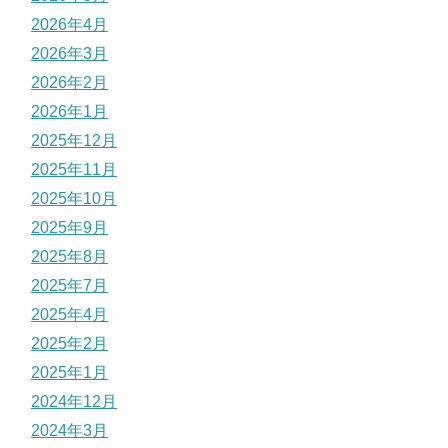
2026年4月
2026年3月
2026年2月
2026年1月
2025年12月
2025年11月
2025年10月
2025年9月
2025年8月
2025年7月
2025年4月
2025年2月
2025年1月
2024年12月
2024年3月