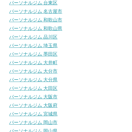
パーソナルジム 台東区
パーソナルジム 名古屋市
パーソナルジム 和歌山市
パーソナルジム 和歌山県
パーソナルジム 品川区
パーソナルジム 埼玉県
パーソナルジム 墨田区
パーソナルジム 大井町
パーソナルジム 大分市
パーソナルジム 大分県
パーソナルジム 大田区
パーソナルジム 大阪市
パーソナルジム 大阪府
パーソナルジム 宮城県
パーソナルジム 岡山市
パーソナルジム 岡山県