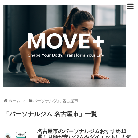
ホーム
パーソナルジム 名古屋市
「
パーソナルジム 名古屋市
」
一覧
名古屋市のパーソナルジムおすすめ10
選！月額が安いジムやダイエットに人気