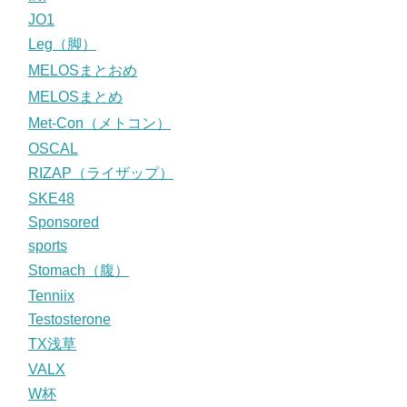
JO1
Leg（脚）
MELOSまとおめ
MELOSまとめ
Met-Con（メトコン）
OSCAL
RIZAP（ライザップ）
SKE48
Sponsored
sports
Stomach（腹）
Tenniix
Testosterone
TX浅草
VALX
W杯