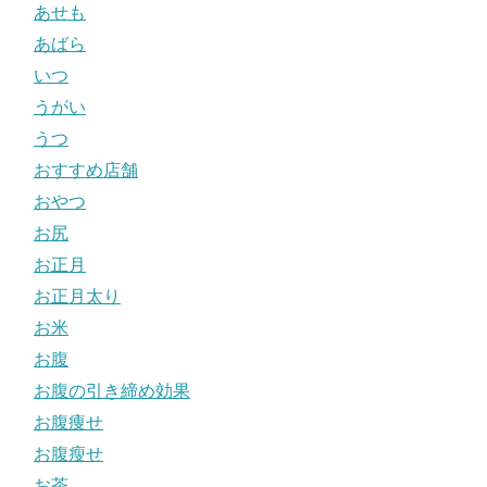
あせも
あばら
いつ
うがい
うつ
おすすめ店舗
おやつ
お尻
お正月
お正月太り
お米
お腹
お腹の引き締め効果
お腹痩せ
お腹瘦せ
お茶