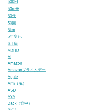
500回
50m走
50代
50回
5km
5年変化
6月病
ADHD
AI
Amazon
Amazonプライムデー
Apple
Arm（腕）
ASD
AYA
Back（背中）