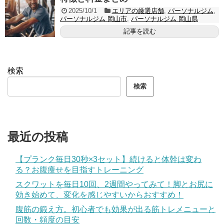
2025/10/1
エリアの厳選店舗
,
パーソナルジム
,
パーソナルジム 岡山市
,
パーソナルジム 岡山県
記事を読む
検索
検索
最近の投稿
【プランク毎日30秒×3セット】続けると体幹は変わ
る？お腹痩せを目指すトレーニング
スクワットを毎日10回、2週間やってみて！脚とお尻に
効き始めて、変化を感じやすいからおすすめ！
腹筋の鍛え方。初心者でも効果が出る筋トレメニューと
回数・頻度の目安