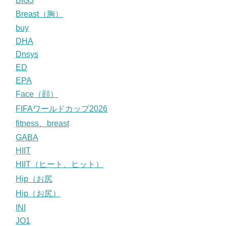
BIG3
Breast（胸）
buy
DHA
Dnsys
ED
EPA
Face（顔）
FIFAワールドカップ2026
fitness、breast
GABA
HIIT
HIIT（ヒート、ヒット）
Hip（お尻
Hip（お尻）
INI
JO1