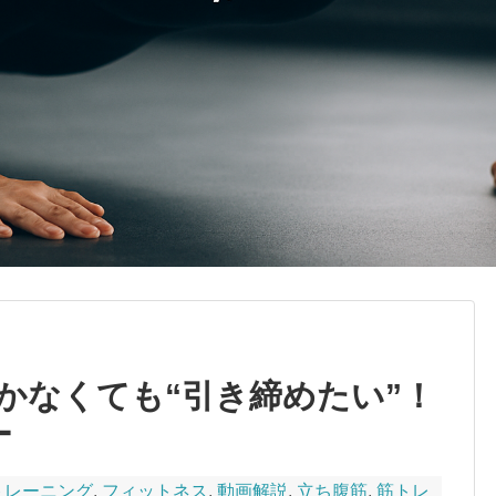
かなくても“引き締めたい”！
ー
トレーニング
,
フィットネス
,
動画解説
,
立ち腹筋
,
筋トレ