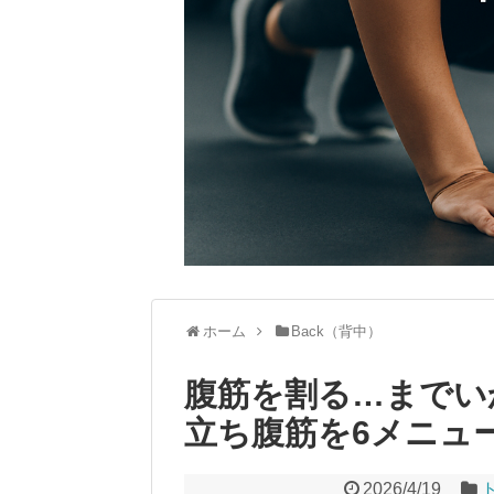
ホーム
Back（背中）
腹筋を割る…までい
立ち腹筋を6メニュ
2026/4/19