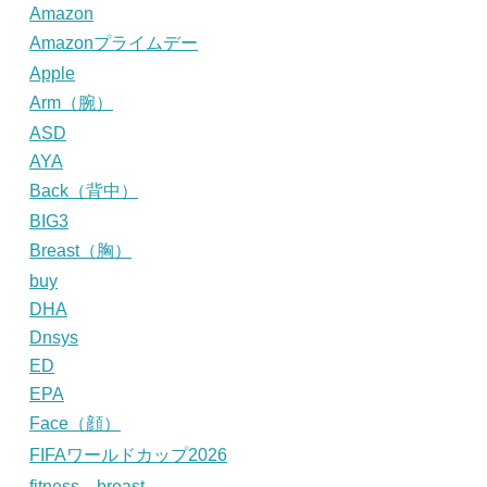
Amazon
Amazonプライムデー
Apple
Arm（腕）
ASD
AYA
Back（背中）
BIG3
Breast（胸）
buy
DHA
Dnsys
ED
EPA
Face（顔）
FIFAワールドカップ2026
fitness、breast