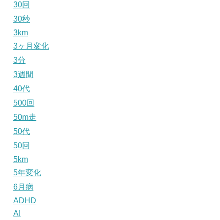
30回
30秒
3km
3ヶ月変化
3分
3週間
40代
500回
50m走
50代
50回
5km
5年変化
6月病
ADHD
AI