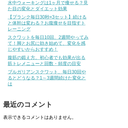
水中ウォーキングは1ヶ月で痩せる？見
た目の変化とダイエット効果
【プランク毎日30秒×3セット】続ける
と体幹は変わる？お腹痩せを目指すト
レーニング
スクワットを毎日10回、2週間やってみ
て！脚とお尻に効き始めて、変化を感
じやすいからおすすめ！
腹筋の鍛え方。初心者でも効果が出る
筋トレメニューと回数・頻度の目安
ブルガリアンスクワット、毎日30回や
るとどうなる？1～3週間続けた変化と
は
最近のコメント
表示できるコメントはありません。