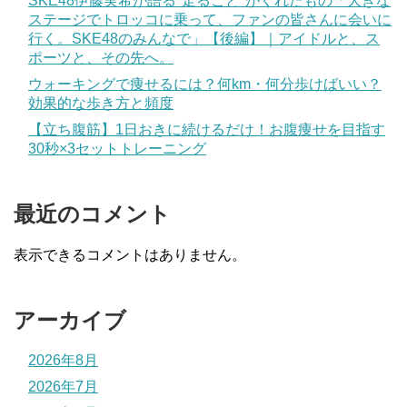
SKE48伊藤実希が語る"走ること"がくれたもの「大きな
ステージでトロッコに乗って、ファンの皆さんに会いに
行く。SKE48のみんなで」【後編】｜アイドルと、ス
ポーツと、その先へ。
ウォーキングで痩せるには？何km・何分歩けばいい？
効果的な歩き方と頻度
【立ち腹筋】1日おきに続けるだけ！お腹痩せを目指す
30秒×3セットトレーニング
最近のコメント
表示できるコメントはありません。
アーカイブ
2026年8月
2026年7月