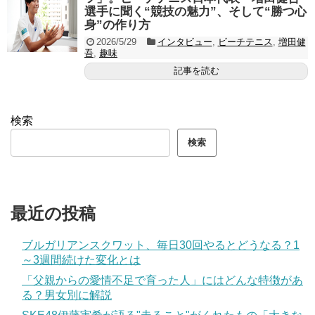
選手に聞く“競技の魅力”、そして“勝つ心
身”の作り方
2026/5/29
インタビュー
,
ビーチテニス
,
増田健
吾
,
趣味
記事を読む
検索
検索
最近の投稿
ブルガリアンスクワット、毎日30回やるとどうなる？1
～3週間続けた変化とは
「父親からの愛情不足で育った人」にはどんな特徴があ
る？男女別に解説