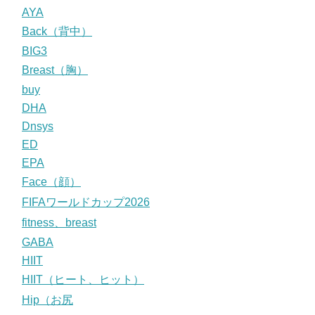
AYA
Back（背中）
BIG3
Breast（胸）
buy
DHA
Dnsys
ED
EPA
Face（顔）
FIFAワールドカップ2026
fitness、breast
GABA
HIIT
HIIT（ヒート、ヒット）
Hip（お尻