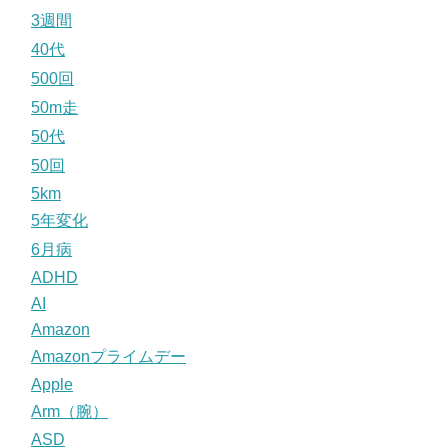
3週間
40代
500回
50m走
50代
50回
5km
5年変化
6月病
ADHD
AI
Amazon
Amazonプライムデー
Apple
Arm（腕）
ASD