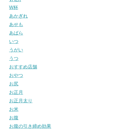
W杯
あかぎれ
あせも
あばら
いつ
うがい
うつ
おすすめ店舗
おやつ
お尻
お正月
お正月太り
お米
お腹
お腹の引き締め効果