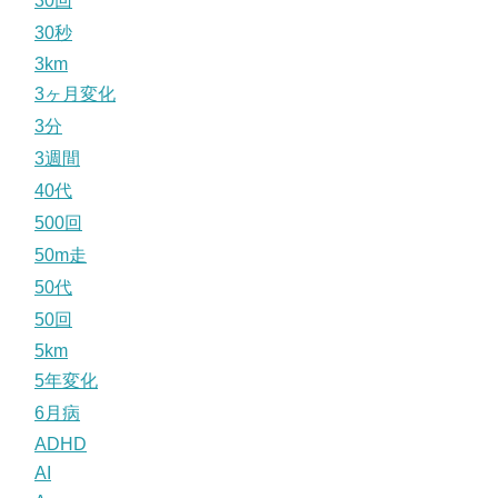
30回
30秒
3km
3ヶ月変化
3分
3週間
40代
500回
50m走
50代
50回
5km
5年変化
6月病
ADHD
AI