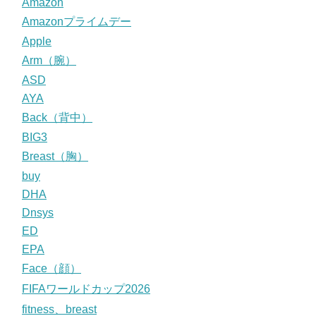
Amazon
Amazonプライムデー
Apple
Arm（腕）
ASD
AYA
Back（背中）
BIG3
Breast（胸）
buy
DHA
Dnsys
ED
EPA
Face（顔）
FIFAワールドカップ2026
fitness、breast