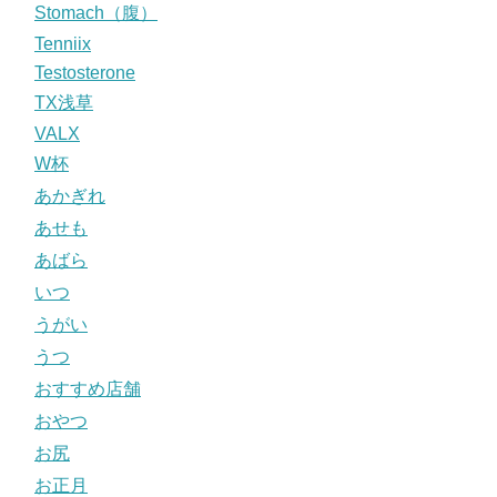
Stomach（腹）
Tenniix
Testosterone
TX浅草
VALX
W杯
あかぎれ
あせも
あばら
いつ
うがい
うつ
おすすめ店舗
おやつ
お尻
お正月