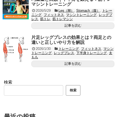
マシントレーニング
2026/5/29
Leg（脚）
,
Stomach（腹）
,
トレー
ニング
,
フィットネス
,
マシントレーニング
,
レッグプ
レス
,
筋トレ
,
筋トレマシン
記事を読む
片足レッグプレスの効果とは？両足との
違いと正しいやり方を解説
2026/1/30
トレーニング
,
フィットネス
,
マシン
トレーニング
,
レッグプレス
,
下半身トレーニング
,
太
もも
記事を読む
検索
検索
最近の投稿