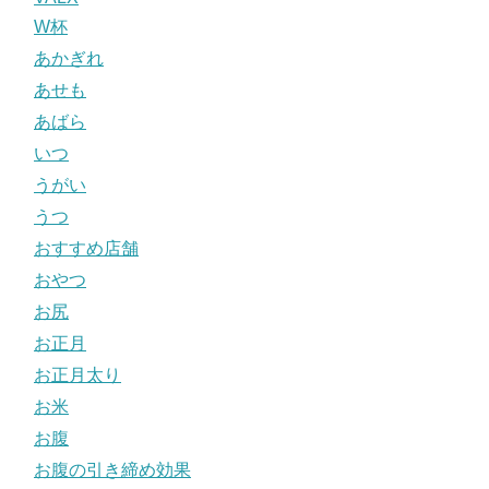
W杯
あかぎれ
あせも
あばら
いつ
うがい
うつ
おすすめ店舗
おやつ
お尻
お正月
お正月太り
お米
お腹
お腹の引き締め効果