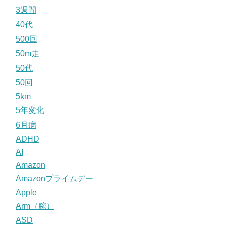
3週間
40代
500回
50m走
50代
50回
5km
5年変化
6月病
ADHD
AI
Amazon
Amazonプライムデー
Apple
Arm（腕）
ASD