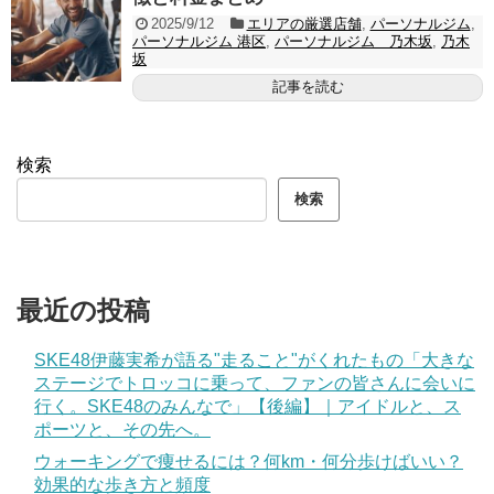
2025/9/12
エリアの厳選店舗
,
パーソナルジム
,
パーソナルジム 港区
,
パーソナルジム 乃木坂
,
乃木
坂
記事を読む
検索
検索
最近の投稿
SKE48伊藤実希が語る"走ること"がくれたもの「大きな
ステージでトロッコに乗って、ファンの皆さんに会いに
行く。SKE48のみんなで」【後編】｜アイドルと、ス
ポーツと、その先へ。
ウォーキングで痩せるには？何km・何分歩けばいい？
効果的な歩き方と頻度