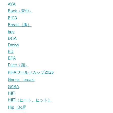
AYA
Back（背中）
BIG3
Breast（胸）
buy
DHA
Dnsys
ED
EPA
Face（顔）
FIFAワールドカップ2026
fitness、breast
GABA
HIIT
HIIT（ヒート、ヒット）
Hip（お尻