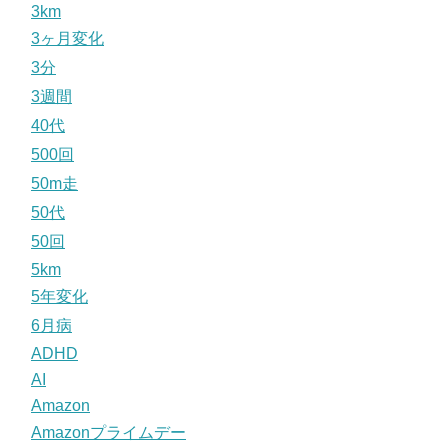
3km
3ヶ月変化
3分
3週間
40代
500回
50m走
50代
50回
5km
5年変化
6月病
ADHD
AI
Amazon
Amazonプライムデー