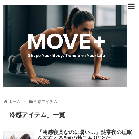
ホーム
冷感アイテム
「
冷感アイテム
」
一覧
「冷感寝具なのに暑い…」熱帯夜の睡眠
を左右する“頭の熱ごもり”とは