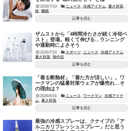
2026/7/10
ニュース
,
冷感アイテム
,
暑さ対策
,
枕
,
睡眠
記事を読む
ザムストから「4時間冷たさが続く冷却ベ
スト」登場。軽くて伸びる…ランニング
や通勤時によさそう
2026/7/10
スポーツ
,
ニュース
,
冷感アイテム
,
暑さ対策
,
熱中症
記事を読む
「着る断熱材」「着た方が涼しい」。ワ
ークマンの猛暑対策ウェアが爆売れ…そ
の理由は？
2026/6/16
ニュース
,
ワークマン
,
冷感アイテ
ム
,
暑さ対策
記事を読む
最強の冷感スプレーは、クナイプの「ア
ルニカリフレッシュスプレー」だと思う