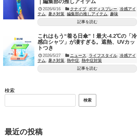
｜編集部の推しアイテム
2026/6/16
クナイプ
,
ボディスプレー
,
冷感アイ
テム
,
暑さ対策
,
編集部の推しアイテム
,
趣味
記事を読む
これはもう“着る日傘”！最大-4.2℃の「冷
感白シャツ」が凄すぎる。遮熱、UVカッ
トつき
2026/5/27
ニュース
,
ライフスタイル
,
冷感アイ
テム
,
暑さ対策
,
熱中症
,
熱中症対策
記事を読む
検索
検索
最近の投稿