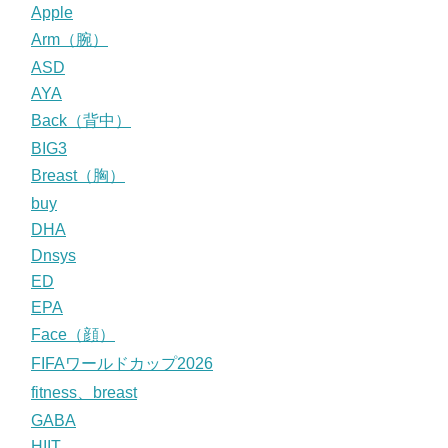
Apple
Arm（腕）
ASD
AYA
Back（背中）
BIG3
Breast（胸）
buy
DHA
Dnsys
ED
EPA
Face（顔）
FIFAワールドカップ2026
fitness、breast
GABA
HIIT