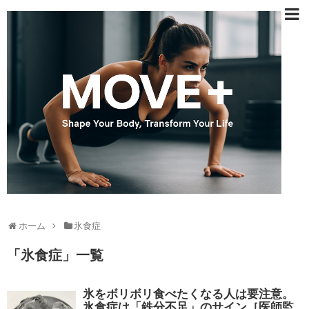
ホーム
氷食症
「
氷食症
」
一覧
氷をボリボリ食べたくなる人は要注意。
氷食症は「鉄分不足」のサイン［医師監