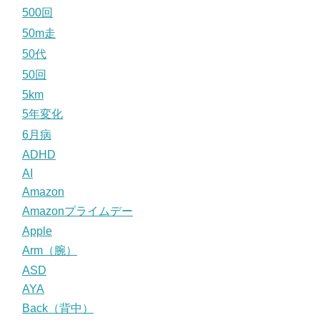
500回
50m走
50代
50回
5km
5年変化
6月病
ADHD
AI
Amazon
Amazonプライムデー
Apple
Arm（腕）
ASD
AYA
Back（背中）