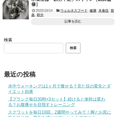
修］
2025/10/14
ウェルネスフード
,
健康
,
氷食症
,
貧
血
,
鉄分
記事を読む
検索
検索
最近の投稿
水中ウォーキングは1ヶ月で痩せる？見た目の変化とダ
イエット効果
【プランク毎日30秒×3セット】続けると体幹は変わ
る？お腹痩せを目指すトレーニング
スクワットを毎日10回、2週間やってみて！脚とお尻に