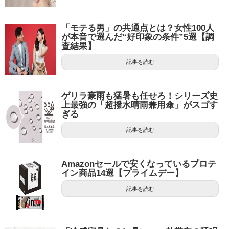
「モテる男」の共通点とは？女性100人
が本音で選んだ“好印象の条件”5選【調
査結果】
記事を読む
ゲリラ豪雨も猛暑も任せろ！シリーズ史
上最強の「超撥水晴雨兼用傘」がスゴす
ぎる
記事を読む
Amazonセールで安くなっているプロテ
イン商品14選【プライムデー】
記事を読む