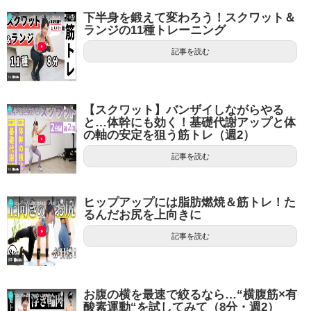
下半身を鍛えて変わろう！スクワット＆
ランジの11種トレーニング
記事を読む
【スクワット】バンザイしながらやる
と…体幹にも効く！基礎代謝アップと体
の軸の安定を狙う筋トレ（週2）
記事を読む
ヒップアップには脂肪燃焼＆筋トレ！た
るんだお尻を上向きに
記事を読む
お腹の横を最速で絞るなら…“横腹筋×有
酸素運動“を試してみて（8分・週2）