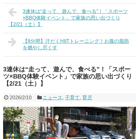
3連休は“走って、遊んで、食べる”！「スポーツ
×BBQ体験イベント」で家族の思い出づくり
【2/21（土）】
【8分間】汗だくHIITトレーニング！お腹の脂肪
を燃やし尽くす
3連休は“走って、遊んで、食べる”！「スポー
ツ×BBQ体験イベント」で家族の思い出づくり
【2/21（土）】
2026/2/10
ニュース
,
子育て
,
育児