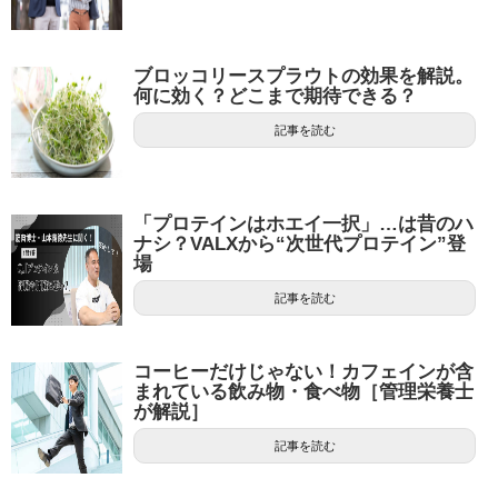
ブロッコリースプラウトの効果を解説。
何に効く？どこまで期待できる？
記事を読む
「プロテインはホエイ一択」…は昔のハ
ナシ？VALXから“次世代プロテイン”登
場
記事を読む
コーヒーだけじゃない！カフェインが含
まれている飲み物・食べ物［管理栄養士
が解説］
記事を読む