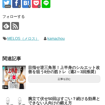
error
0
0
フォローする
MELOS（メロス）
kamachou
関連記事
目指せ逆三角形！上半身のシルエット改
善を狙う8分の筋トレ（週2～3回推奨）
記事を読む
腕立て伏せ50回はすごい？続ける効果と
できない人向けの鍛え方