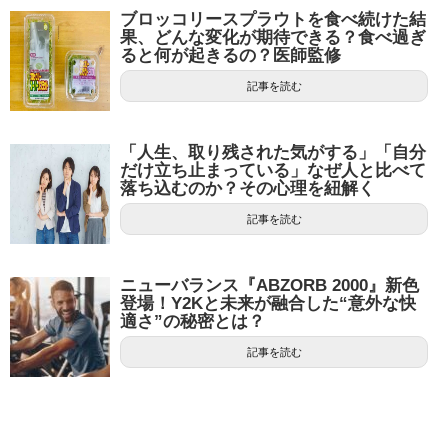
ブロッコリースプラウトを食べ続けた結
果、どんな変化が期待できる？食べ過ぎ
ると何が起きるの？医師監修
記事を読む
「人生、取り残された気がする」「自分
だけ立ち止まっている」なぜ人と比べて
落ち込むのか？その心理を紐解く
記事を読む
ニューバランス『ABZORB 2000』新色
登場！Y2Kと未来が融合した“意外な快
適さ”の秘密とは？
記事を読む