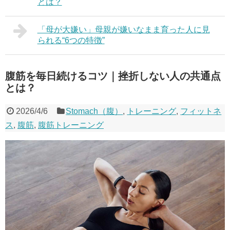
とは？
「母が大嫌い」母親が嫌いなまま育った人に見
られる“6つの特徴”
腹筋を毎日続けるコツ｜挫折しない人の共通点
とは？
2026/4/6
Stomach（腹）
,
トレーニング
,
フィットネ
ス
,
腹筋
,
腹筋トレーニング