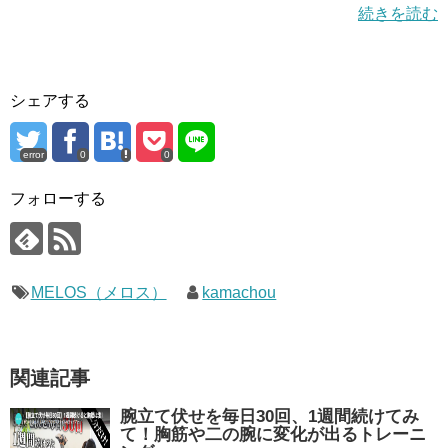
続きを読む
シェアする
error
0
0
フォローする
MELOS（メロス）
kamachou
関連記事
腕立て伏せを毎日30回、1週間続けてみ
て！胸筋や二の腕に変化が出るトレーニ