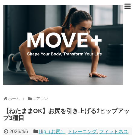
ホーム
エアコン
【ねたままOK】お尻を引き上げる⤴ヒップアッ
プ3種目
2026/4/6
Hip（お尻）
,
トレーニング
,
フィットネス
,