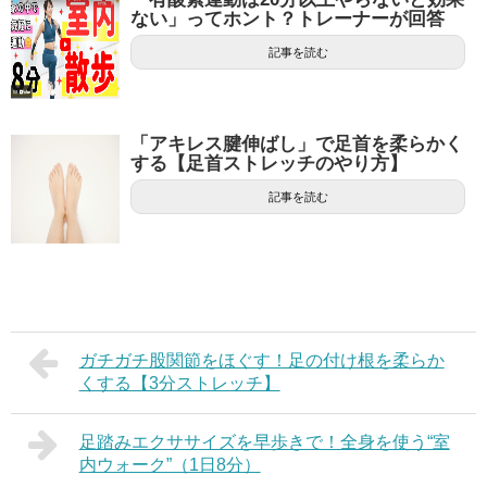
ない」ってホント？トレーナーが回答
記事を読む
「アキレス腱伸ばし」で足首を柔らかく
する【足首ストレッチのやり方】
記事を読む
ガチガチ股関節をほぐす！足の付け根を柔らか
くする【3分ストレッチ】
足踏みエクササイズを早歩きで！全身を使う“室
内ウォーク”（1日8分）