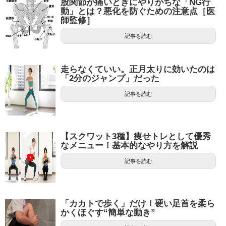
股関節が痛いときにやりがちな「NG行
動」とは？悪化を防ぐための注意点［医
師監修］
記事を読む
走らなくていい。正月太りに効いたのは
「2分のジャンプ」だった
記事を読む
【スクワット3種】痩せトレとして優秀
なメニュー！基本的なやり方を解説
記事を読む
「カカトで歩く」だけ！硬い足首を柔ら
かくほぐす“簡単な動き”