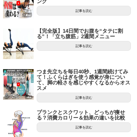
ング
記事を読む
【完全版】14日間でお腹を“タテに割
る”！「立ち腹筋」2週間メニュー
記事を読む
つま先立ちを毎日40秒、1週間続けてみ
て！ふくらはぎを使う感覚が身につい
て、脚の軽さを感じやすくなるからオス
スメ
記事を読む
プランクとスクワット、どっちが痩せ
る？消費カロリー＆効果の違いを比較
記事を読む