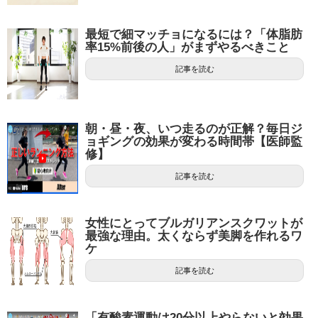
最短で細マッチョになるには？「体脂肪
率15%前後の人」がまずやるべきこと
記事を読む
朝・昼・夜、いつ走るのが正解？毎日ジ
ョギングの効果が変わる時間帯【医師監
修】
記事を読む
女性にとってブルガリアンスクワットが
最強な理由。太くならず美脚を作れるワ
ケ
記事を読む
「有酸素運動は20分以上やらないと効果