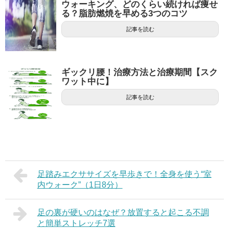
ウォーキング、どのくらい続ければ痩せ
る？脂肪燃焼を早める3つのコツ
記事を読む
ギックリ腰！治療方法と治療期間【スク
ワット中に】
記事を読む
足踏みエクササイズを早歩きで！全身を使う“室
内ウォーク”（1日8分）
足の裏が硬いのはなぜ？放置すると起こる不調
と簡単ストレッチ7選