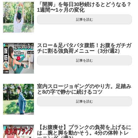
「開脚」を毎日30秒続けるとどうなる？
1週間〜1ヶ月の変化
記事を読む
スロー＆足バタバタ腹筋！お腹をガチガ
チに割る強負荷メニュー（3分/週2）
記事を読む
室内スロージョギングのやり方。足踏み
と8の字で静かに続けるコツ
記事を読む
【お腹痩せ】プランクの負荷を上げるに
は…腕と脚を動かそう。4分の体幹トレ