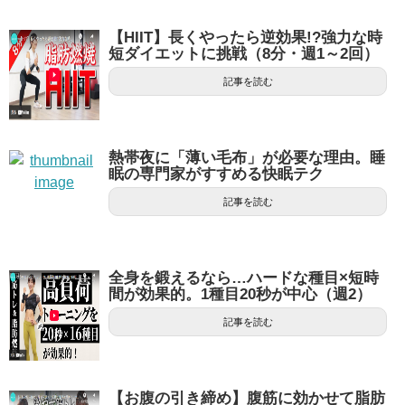
【HIIT】長くやったら逆効果!?強力な時
短ダイエットに挑戦（8分・週1～2回）
記事を読む
熱帯夜に「薄い毛布」が必要な理由。睡
眠の専門家がすすめる快眠テク
記事を読む
全身を鍛えるなら…ハードな種目×短時
間が効果的。1種目20秒が中心（週2）
記事を読む
【お腹の引き締め】腹筋に効かせて脂肪