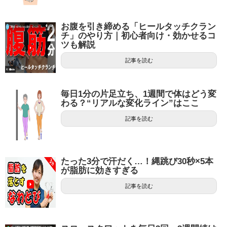
お腹を引き締める「ヒールタッチクラン
チ」のやり方｜初心者向け・効かせるコ
ツも解説
記事を読む
毎日1分の片足立ち、1週間で体はどう変
わる？“リアルな変化ライン”はここ
記事を読む
たった3分で汗だく…！縄跳び30秒×5本
が脂肪に効きすぎる
記事を読む