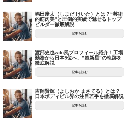
嶋田慶太（しまだ けいた）とは？“芸術
的筋肉美”と圧倒的実績で魅せるトップ
ビルダー徹底解説
記事を読む
渡部史也wiki風プロフィール紹介！工場
勤務から日本5位へ、”超新星”の軌跡を
徹底解説
記事を読む
吉岡賢輝（よしおか まさてる）とは？
日本ボディビル界の注目若手を徹底解説
記事を読む