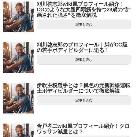
刈川啓志郎wiki風プロフィール紹介！
CGのような大腿四頭筋を持つ23歳の”計
画された強さ”を徹底解説
記事を読む
刈川啓志郎のプロフィール｜脚がCG級
の若手ボディビルダーに迫る！
記事を読む
伊吹主税選手とは？異色の元新幹線運転
士ボディビルダーについて徹底解説
記事を読む
合戸孝二wiki風プロフィール紹介！クロ
ワッサン減量とは？