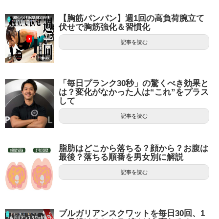
【胸筋パンパン】週1回の高負荷腕立て
伏せで胸筋強化＆習慣化
記事を読む
「毎日プランク30秒」の驚くべき効果と
は？変化がなかった人は“これ”をプラス
して
記事を読む
脂肪はどこから落ちる？顔から？お腹は
最後？落ちる順番を男女別に解説
記事を読む
ブルガリアンスクワットを毎日30回、1