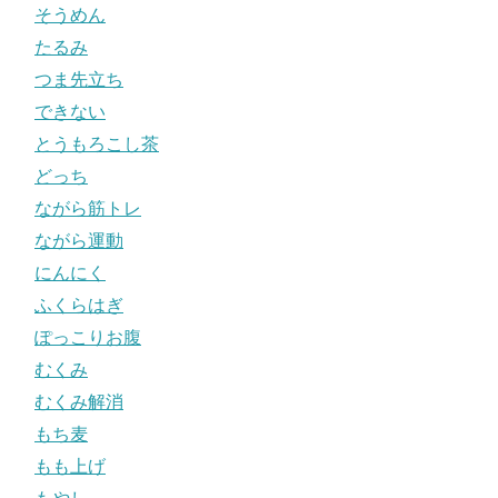
そうめん
たるみ
つま先立ち
できない
とうもろこし茶
どっち
ながら筋トレ
ながら運動
にんにく
ふくらはぎ
ぽっこりお腹
むくみ
むくみ解消
もち麦
もも上げ