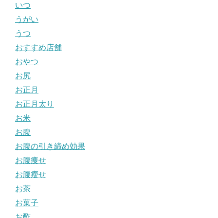
いつ
うがい
うつ
おすすめ店舗
おやつ
お尻
お正月
お正月太り
お米
お腹
お腹の引き締め効果
お腹痩せ
お腹瘦せ
お茶
お菓子
お酢