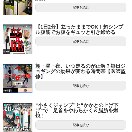
記事を読む
【1日2分】立ったままでOK！超シンプ
ル腹筋でお腹をギュッと引き締める
記事を読む
朝・昼・夜、いつ走るのが正解？毎日ジ
ョギングの効果が変わる時間帯【医師監
修】
記事を読む
“小さくジャンプ”と“かかとの上げ下
げ”で…足首をやわらかく＆脂肪を燃
焼！
記事を読む