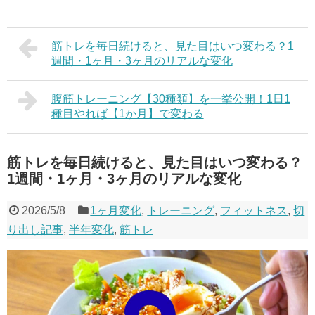
筋トレを毎日続けると、見た目はいつ変わる？1
週間・1ヶ月・3ヶ月のリアルな変化
腹筋トレーニング【30種類】を一挙公開！1日1
種目やれば【1か月】で変わる
筋トレを毎日続けると、見た目はいつ変わる？
1週間・1ヶ月・3ヶ月のリアルな変化
2026/5/8
1ヶ月変化
,
トレーニング
,
フィットネス
,
切
り出し記事
,
半年変化
,
筋トレ