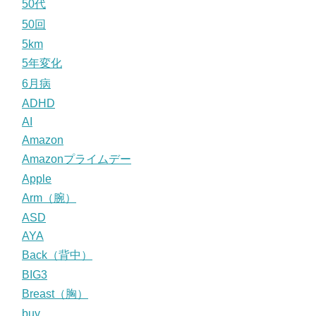
50代
50回
5km
5年変化
6月病
ADHD
AI
Amazon
Amazonプライムデー
Apple
Arm（腕）
ASD
AYA
Back（背中）
BIG3
Breast（胸）
buy