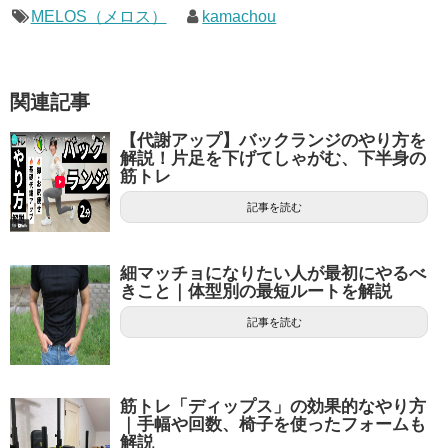
MELOS（メロス）
kamachou
関連記事
【代謝アップ】バックランジのやり方を
解説！片足を下げてしゃがむ、下半身の
筋トレ
記事を読む
細マッチョになりたい人が最初にやるべ
きこと｜体型別の最短ルートを解説
記事を読む
筋トレ「ディップス」の効果的なやり方
｜手幅や回数、椅子を使ったフォームも
解説