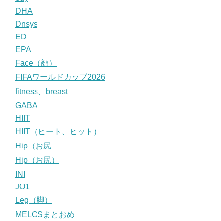
DHA
Dnsys
ED
EPA
Face（顔）
FIFAワールドカップ2026
fitness、breast
GABA
HIIT
HIIT（ヒート、ヒット）
Hip（お尻
Hip（お尻）
INI
JO1
Leg（脚）
MELOSまとおめ