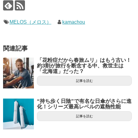
MELOS（メロス）
kamachou
関連記事
「花粉症だから春旅ムリ」はもう古い！
約3割が旅行を断念する中、救世主は
「北海道」だった？
記事を読む
“持ち歩く日陰”で有名な日傘がさらに進
化！シリーズ最高レベルの遮熱性能
記事を読む