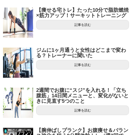
【痩せる宅トレ】たった10分で脂肪燃焼
×筋力アップ！サーキットトレーニング
記事を読む
ジムに1ヶ月通うと女性はどこまで変わ
る？トレーナーに聞いた
記事を読む
2週間でお腹に“スジ”を入れる！「立ち
腹筋」14日間メニューと、変化がないと
きに見直す5つのこと
記事を読む
【腕伸ばしプランク】お腹痩せ＆バラン