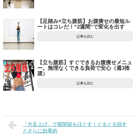
【足踏み×立ち腹筋】お腹痩せの最短ル
ートはコレだ！“2週間”で変化を出す
記事を読む
【立ち腹筋】すぐできるお腹痩せメニュ
ー。無理なくできる負荷で安心（週3推
奨）
記事を読む
「片足上げ」で股関節をほぐす！ぐるぐる回す
とさらに効果的