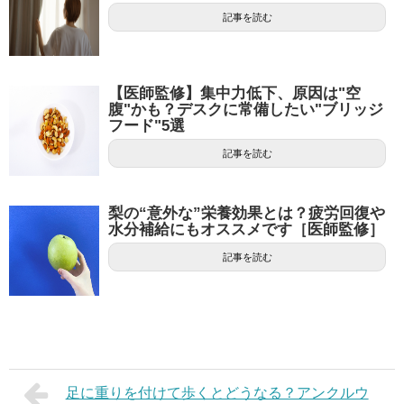
記事を読む
【医師監修】集中力低下、原因は"空
腹"かも？デスクに常備したい"ブリッジ
フード"5選
記事を読む
梨の“意外な”栄養効果とは？疲労回復や
水分補給にもオススメです［医師監修］
記事を読む
足に重りを付けて歩くとどうなる？アンクルウ