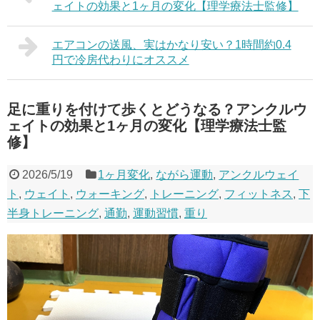
ェイトの効果と1ヶ月の変化【理学療法士監修】
エアコンの送風、実はかなり安い？1時間約0.4
円で冷房代わりにオススメ
足に重りを付けて歩くとどうなる？アンクルウ
ェイトの効果と1ヶ月の変化【理学療法士監
修】
2026/5/19
1ヶ月変化
,
ながら運動
,
アンクルウェイ
ト
,
ウェイト
,
ウォーキング
,
トレーニング
,
フィットネス
,
下
半身トレーニング
,
通勤
,
運動習慣
,
重り