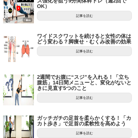
ス強化を狙う9分間体幹トレ（週2回で
OK）
記事を読む
ワイドスクワットを続けると女性の体は
どう変わる？脚痩せ・むくみ改善の効果
記事を読む
2週間でお腹に“スジ”を入れる！「立ち
腹筋」14日間メニューと、変化がないと
きに見直す5つのこと
記事を読む
ガッチガチの足首を柔らかくする！「カ
カト歩き」で足首の柔軟性を高めよう
記事を読む