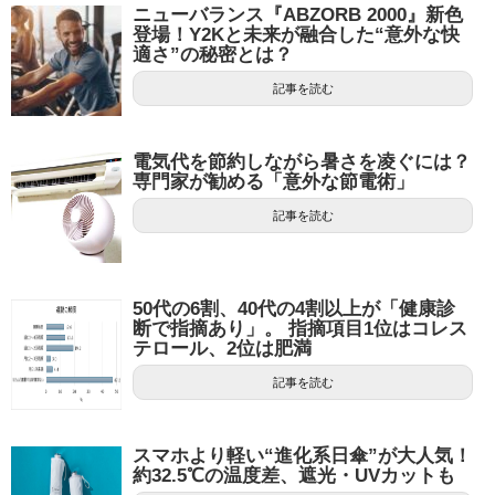
ニューバランス『ABZORB 2000』新色
登場！Y2Kと未来が融合した“意外な快
適さ”の秘密とは？
記事を読む
電気代を節約しながら暑さを凌ぐには？
専門家が勧める「意外な節電術」
記事を読む
50代の6割、40代の4割以上が「健康診
断で指摘あり」。 指摘項目1位はコレス
テロール、2位は肥満
記事を読む
スマホより軽い“進化系日傘”が大人気！
約32.5℃の温度差、遮光・UVカットも