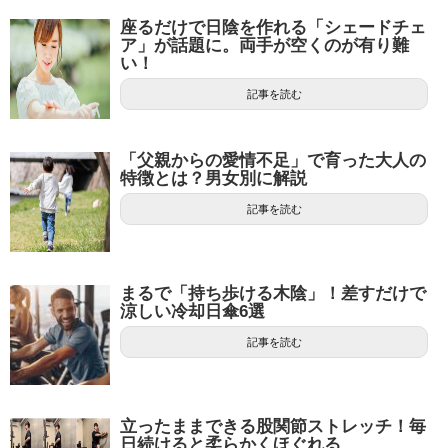
座るだけで日陰を作れる「シェードチェ
ア」が話題に。両手が空くのが有り難
い！
記事を読む
「父親からの愛情不足」で育った大人の
特徴とは？男女別に解説
記事を読む
まるで「持ち歩ける木陰」！差すだけで
涼しい冷却日傘6選
記事を読む
立ったままできる股関節ストレッチ！毎
日続けると柔らかくほぐれる