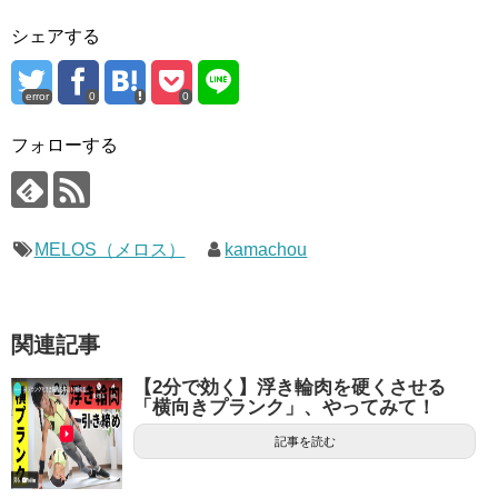
シェアする
error
0
0
フォローする
MELOS（メロス）
kamachou
関連記事
【2分で効く】浮き輪肉を硬くさせる
「横向きプランク」、やってみて！
記事を読む