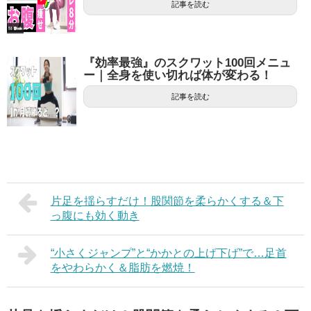
記事を読む
『効率最強』のスクワット100回メニュ
ー｜全身を使い切れば体が変わる！
記事を読む
片足を揺らすだけ！股関節を柔らかくする＆下
っ腹にも効く動き
“小さくジャンプ”と“かかとの上げ下げ”で…足首
をやわらかく＆脂肪を燃焼！