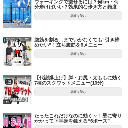
ウォーキングで痩せるには？何km・何
分歩けばいい？効果的な歩き方と頻度
記事を読む
腹筋を割る…までいかなくても“引き締
めたい”！立ち腹筋を6メニュー
記事を読む
【代謝爆上げ】脚・お尻・太ももに効く
7種のスクワットメニュー(10分)
記事を読む
たったこれだけなのに効く～！壁に寄り
かかって下半身を鍛える“6ポーズ”