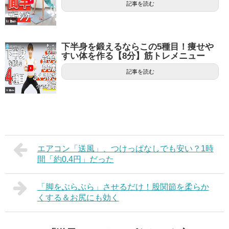
記事を読む
下半身を鍛えるならこの5種目！痩せや
すい体を作る【8分】筋トレメニュー
記事を読む
エアコン「送風」、つけっぱなしでも安い？1時
間「約0.4円」だった
「脚をぶらぶら」させるだけ！股関節を柔らか
くする＆お尻にも効く