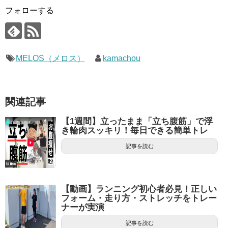
フォローする
MELOS（メロス）
kamachou
関連記事
【1週間】立ったまま「立ち腹筋」で浮
き輪肉スッキリ！毎日できる簡単トレ
記事を読む
【動画】ランニング初心者必見！正しい
フォーム・走り方・ストレッチをトレー
ナーが実演
記事を読む