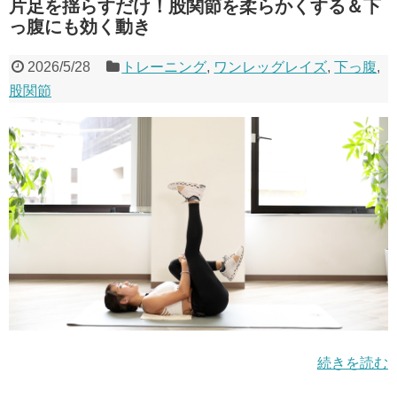
片足を揺らすだけ！股関節を柔らかくする＆下
っ腹にも効く動き
2026/5/28
トレーニング
,
ワンレッグレイズ
,
下っ腹
,
股関節
続きを読む