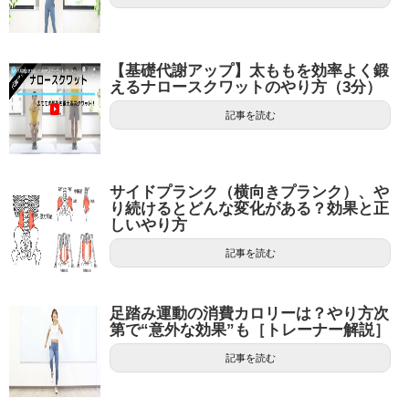
【基礎代謝アップ】太ももを効率よく鍛
えるナロースクワットのやり方（3分）
記事を読む
サイドプランク（横向きプランク）、や
り続けるとどんな変化がある？効果と正
しいやり方
記事を読む
足踏み運動の消費カロリーは？やり方次
第で“意外な効果”も［トレーナー解説］
記事を読む