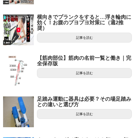
横向きでプランクをすると…浮き輪肉に
効く！お腹のプヨプヨ対策に（週2推
奨）
記事を読む
【筋肉部位】筋肉の名前一覧と働き｜完
全保存版
記事を読む
足踏み運動に器具は必要？その場足踏み
との違いと選び方
記事を読む