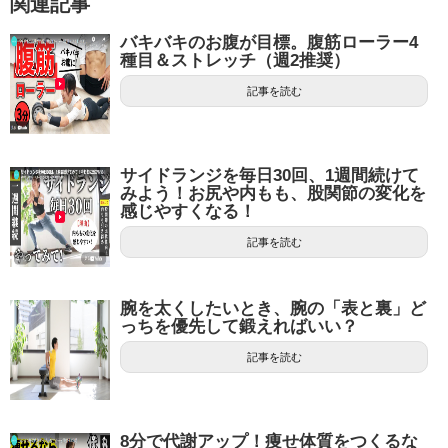
関連記事
バキバキのお腹が目標。腹筋ローラー4
種目＆ストレッチ（週2推奨）
記事を読む
サイドランジを毎日30回、1週間続けて
みよう！お尻や内もも、股関節の変化を
感じやすくなる！
記事を読む
腕を太くしたいとき、腕の「表と裏」ど
っちを優先して鍛えればいい？
記事を読む
8分で代謝アップ！痩せ体質をつくるな