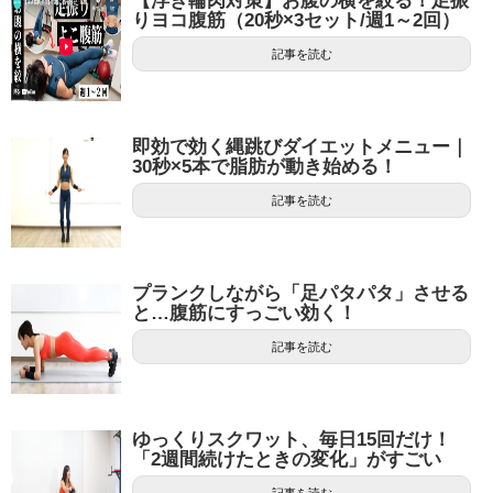
【浮き輪肉対策】お腹の横を絞る！足振
りヨコ腹筋（20秒×3セット/週1～2回）
記事を読む
即効で効く縄跳びダイエットメニュー｜
30秒×5本で脂肪が動き始める！
記事を読む
プランクしながら「足パタパタ」させる
と…腹筋にすっごい効く！
記事を読む
ゆっくりスクワット、毎日15回だけ！
「2週間続けたときの変化」がすごい
記事を読む