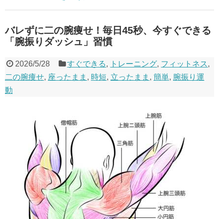
バレずに二の腕痩せ！毎日45秒、今すぐできる
「腕振りダッシュ」習慣
2026/5/28
すぐできる
,
トレーニング
,
フィットネス
,
二の腕痩せ
,
座ったまま
,
時短
,
立ったまま
,
簡単
,
腕振り運
動