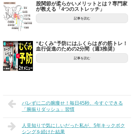
股関節が柔らかいメリットとは？専門家
が教える「4つのストレッチ」
記事を読む
“むくみ”予防にはふくらはぎの筋トレ！
血行促進のための2分間（週3推奨）
記事を読む
バレずに二の腕痩せ！毎日45秒、今すぐできる
「腕振りダッシュ」習慣
人見知りで気にしいだった私が、5年キックボク
シングを続けた結果