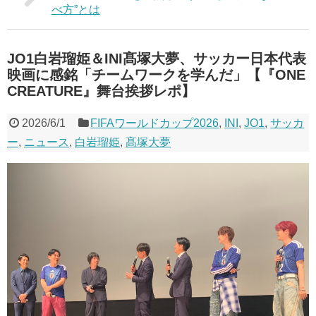
べ方”とは
JO1白岩瑠姫＆INI髙塚大夢、サッカー日本代表
映画に感銘「チームワークを学んだ」【『ONE
CREATURE』舞台挨拶レポ】
2026/6/1
FIFAワールドカップ2026
,
INI
,
JO1
,
サッカ
ー
,
ニュース
,
白岩瑠姫
,
髙塚大夢