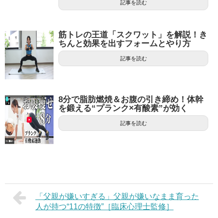
記事を読む
筋トレの王道「スクワット」を解説！き
ちんと効果を出すフォームとやり方
記事を読む
8分で脂肪燃焼＆お腹の引き締め！体幹
を鍛える“プランク×有酸素”が効く
記事を読む
「父親が嫌いすぎる」父親が嫌いなまま育った
人が持つ“11の特徴”［臨床心理士監修］