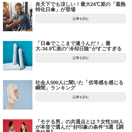
炎天下でも涼しい！最大24℃差の「遮熱
特化日傘」が登場
記事を読む
「日傘でここまで違うんだ！」最
大-34.9℃差の“冷却日陰”がすごすぎる
記事を読む
社会人500人に聞いた「劣等感を感じる
瞬間」ランキング
記事を読む
「モテる男」の共通点とは？女性100人
が本音で選んだ“好印象の条件”5選【調