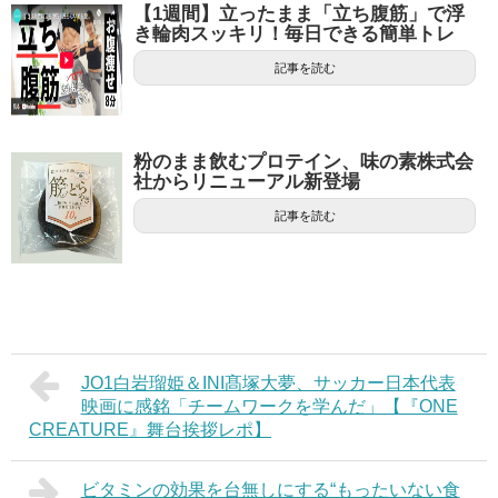
【1週間】立ったまま「立ち腹筋」で浮
き輪肉スッキリ！毎日できる簡単トレ
記事を読む
粉のまま飲むプロテイン、味の素株式会
社からリニューアル新登場
記事を読む
JO1白岩瑠姫＆INI髙塚大夢、サッカー日本代表
映画に感銘「チームワークを学んだ」【『ONE
CREATURE』舞台挨拶レポ】
ビタミンの効果を台無しにする“もったいない食