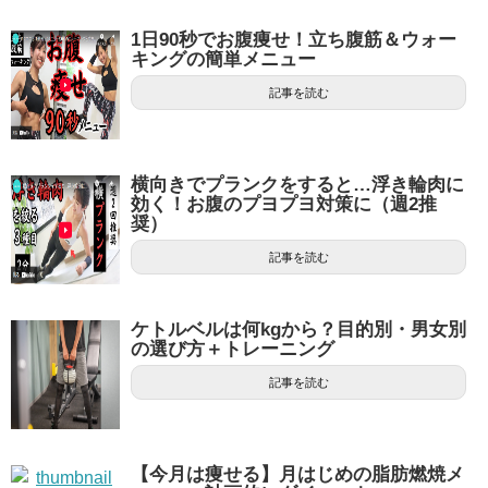
1日90秒でお腹痩せ！立ち腹筋＆ウォー
キングの簡単メニュー
記事を読む
横向きでプランクをすると…浮き輪肉に
効く！お腹のプヨプヨ対策に（週2推
奨）
記事を読む
ケトルベルは何kgから？目的別・男女別
の選び方＋トレーニング
記事を読む
【今月は痩せる】月はじめの脂肪燃焼メ