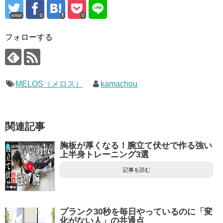
error
0
0
フォローする
MELOS（メロス）
kamachou
関連記事
胸板が厚くなる！腕立て伏せで作る強い
上半身トレーニング3選
記事を読む
プランク30秒を毎日やっているのに「変
化がない人」の共通点