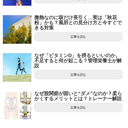
微熱なのに咳だけ長引く…実は「秋花
粉」かも？風邪との見分け方と今すぐで
きる対策
記事を読む
なぜ「ビタミンD」を摂るといいのか。
不足すると何が起こる？管理栄養士が解
説
記事を読む
なぜ股関節が固いと“ダメ”なのか？柔ら
かくするメリットとは？トレーナー解説
記事を読む