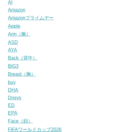
AI
Amazon
Amazonプライムデー
Apple
Arm（腕）
ASD
AYA
Back（背中）
BIG3
Breast（胸）
buy
DHA
Dnsys
ED
EPA
Face（顔）
FIFAワールドカップ2026