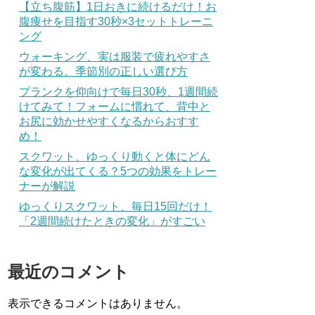
【立ち腹筋】1日おきに続けるだけ！お
腹痩せを目指す30秒×3セットトレーニ
ング
ウォーキング、実は服装で疲れやすさ
が変わる。季節別の正しい選び方
プランクを仰向けで毎日30秒、1週間続
けてみて！フォームに慣れて、背中と
お尻に効かせやすくなるからおすす
め！
スクワット、ゆっくり動くと体にどん
な変化が出てくる？5つの効果をトレー
ナーが解説
ゆっくりスクワット、毎日15回だけ！
「2週間続けたときの変化」がすごい
最近のコメント
表示できるコメントはありません。