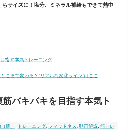
とくちサイズに！塩分、ミネラル補給もできて熱中
を目指す本気トレーニング
はどこまで変わる？“リアルな変化ライン”はここ
腹筋バキバキを目指す本気ト
ch（腹）
,
トレーニング
,
フィットネス
,
動画解説
,
筋トレ