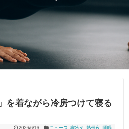
」を着ながら冷房つけて寝る
2026/6/16
ニュース
,
寝冷え
,
熱帯夜
,
睡眠