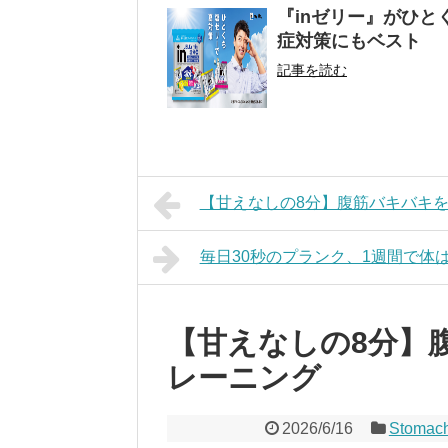
『inゼリー』がひ
症対策にもベスト
記事を読む
【甘えなしの8分】腹筋バキバキ
毎日30秒のプランク、1週間で体
【甘えなしの8分】
レーニング
2026/6/16
Stoma