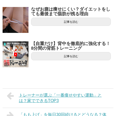
なぜお腹は痩せにくい？ダイエットをし
ても最後まで脂肪が残る理由
記事を読む
【自重だけ】背中を徹底的に強化する！
8分間の背筋トレーニング
記事を読む
トレーナーが選ぶ「一番痩せやすい運動」と
は？家でできるTOP3
「もも上げ」を毎日30回続けるとどうなる？体