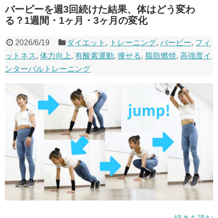
バーピーを週3回続けた結果、体はどう変わ
る？1週間・1ヶ月・3ヶ月の変化
2026/6/19
ダイエット
,
トレーニング
,
バーピー
,
フィ
ットネス
,
体力向上
,
有酸素運動
,
痩せる
,
脂肪燃焼
,
高強度イ
ンターバルトレーニング