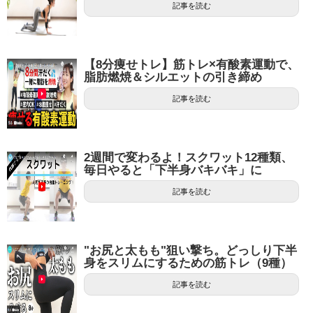
記事を読む
【8分痩せトレ】筋トレ×有酸素運動で、
脂肪燃焼＆シルエットの引き締め
記事を読む
2週間で変わるよ！スクワット12種類、
毎日やると「下半身バキバキ」に
記事を読む
"お尻と太もも"狙い撃ち。どっしり下半
身をスリムにするための筋トレ（9種）
記事を読む