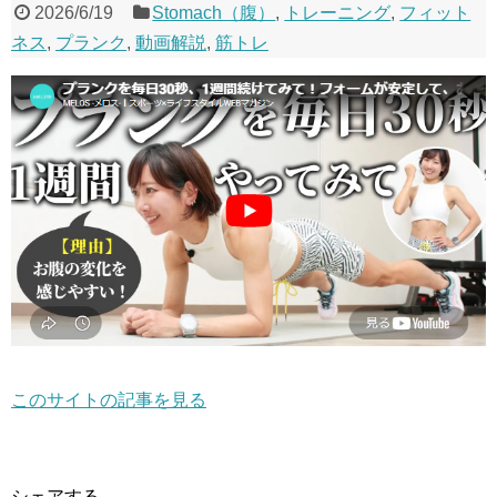
2026/6/19
Stomach（腹）
,
トレーニング
,
フィット
ネス
,
プランク
,
動画解説
,
筋トレ
このサイトの記事を見る
シェアする