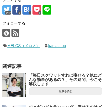
error
0
0
フォローする
MELOS（メロス）
kamachou
関連記事
「毎日スクワットすれば痩せる？他にど
んな効果があるの？」その疑問、今こそ
解決します！
記事を読む