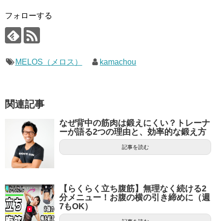
フォローする
MELOS（メロス）
kamachou
関連記事
なぜ背中の筋肉は鍛えにくい？トレーナ
ーが語る2つの理由と、効率的な鍛え方
記事を読む
【らくらく立ち腹筋】無理なく続ける2
分メニュー！お腹の横の引き締めに（週
7もOK）