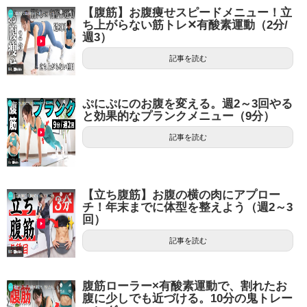
【腹筋】お腹痩せスピードメニュー！立
ち上がらない筋トレ✕有酸素運動（2分/
週3）
記事を読む
ぷにぷにのお腹を変える。週2～3回やる
と効果的なプランクメニュー（9分）
記事を読む
【立ち腹筋】お腹の横の肉にアプロー
チ！年末までに体型を整えよう（週2～3
回）
記事を読む
腹筋ローラー×有酸素運動で、割れたお
腹に少しでも近づける。10分の鬼トレー