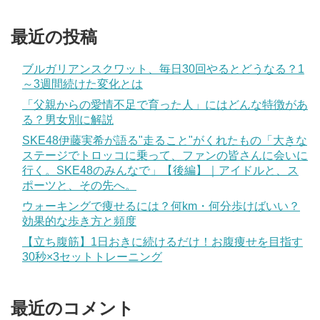
最近の投稿
ブルガリアンスクワット、毎日30回やるとどうなる？1
～3週間続けた変化とは
「父親からの愛情不足で育った人」にはどんな特徴があ
る？男女別に解説
SKE48伊藤実希が語る"走ること"がくれたもの「大きな
ステージでトロッコに乗って、ファンの皆さんに会いに
行く。SKE48のみんなで」【後編】｜アイドルと、ス
ポーツと、その先へ。
ウォーキングで痩せるには？何km・何分歩けばいい？
効果的な歩き方と頻度
【立ち腹筋】1日おきに続けるだけ！お腹痩せを目指す
30秒×3セットトレーニング
最近のコメント