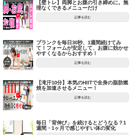
【壁トレ】両脚とお腹の引き締めに。無
理なくできるメニューだけ
記事を読む
プランクを毎日30秒、1週間続けてみ
て！フォームが安定して、お腹に効かせ
やすくなるからおすすめ！
記事を読む
【滝汗10分】本気のHIITで全身の脂肪燃
焼を加速させるメニュー！
記事を読む
毎日「背伸び」を続けるとどうなる？1
週間・1ヶ月で感じやすい体の変化