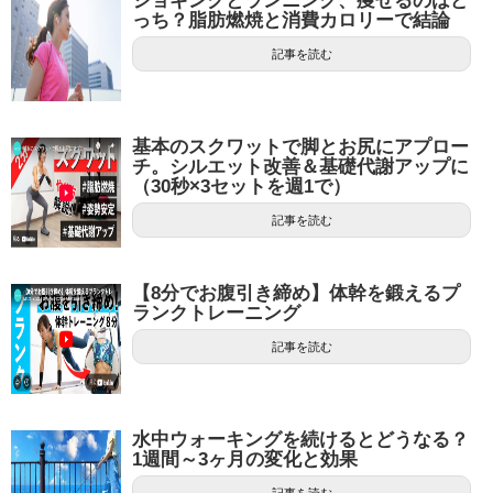
ジョギングとランニング、痩せるのはど
っち？脂肪燃焼と消費カロリーで結論
記事を読む
基本のスクワットで脚とお尻にアプロー
チ。シルエット改善＆基礎代謝アップに
（30秒×3セットを週1で）
記事を読む
【8分でお腹引き締め】体幹を鍛えるプ
ランクトレーニング
記事を読む
水中ウォーキングを続けるとどうなる？
1週間～3ヶ月の変化と効果
記事を読む